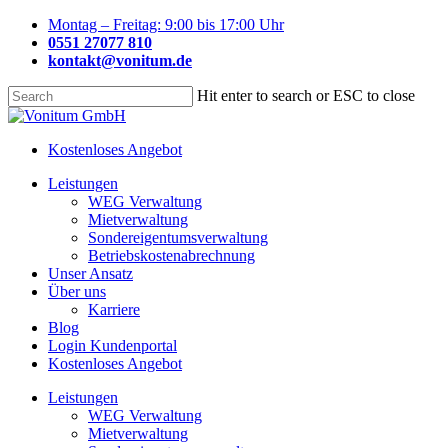
Skip
Montag – Freitag: 9:00 bis 17:00 Uhr
to
0551 27077 810
main
kontakt@vonitum.de
content
Hit enter to search or ESC to close
Close
Search
Kostenloses Angebot
Menu
Leistungen
WEG Verwaltung
Mietverwaltung
Sondereigentumsverwaltung
Betriebskostenabrechnung
Unser Ansatz
Über uns
Karriere
Blog
Login Kundenportal
Kostenloses Angebot
Leistungen
WEG Verwaltung
Mietverwaltung