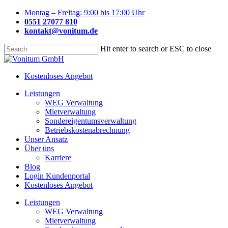
Skip
Montag – Freitag: 9:00 bis 17:00 Uhr
to
0551 27077 810
main
kontakt@vonitum.de
content
Hit enter to search or ESC to close
Close
Search
Kostenloses Angebot
Menu
Leistungen
WEG Verwaltung
Mietverwaltung
Sondereigentumsverwaltung
Betriebskostenabrechnung
Unser Ansatz
Über uns
Karriere
Blog
Login Kundenportal
Kostenloses Angebot
Leistungen
WEG Verwaltung
Mietverwaltung