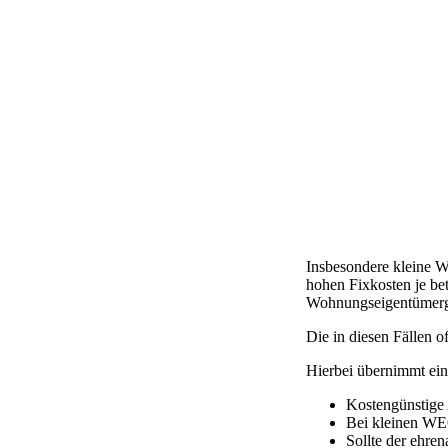
Insbesondere kleine W
hohen Fixkosten je bet
Wohnungseigentümerge
Die in diesen Fällen o
Hierbei übernimmt ein
Kostengünstige 
Bei kleinen WEG
Sollte der ehre