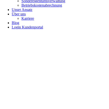
Sondereigentumsverwaltung
Betriebskostenabrechnung
Unser Ansatz
Über uns
Karriere
Blog
Login Kundenportal
Leider können wir Ihnen aufgrund der Anzahl an Einheiten kein
Hintergrund:
Um unsere gewohnte Servicequalität zu bieten, ist bei 
Wohnungseigentümergemeinschaften ein zu hoher monatlicher Preis j
Wir danken Ihnen dennoch herzlich für Ihre Anfrage!